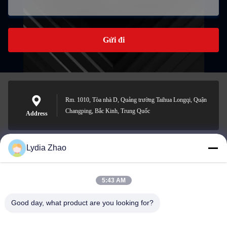
Gửi đi
Rm. 1010, Tòa nhà D, Quảng trường Taihua Longqi, Quận
Changping, Bắc Kinh, Trung Quốc
Address
Lydia Zhao
jesingd@vip.sina.com
E-mail
5:43 AM
Good day, what product are you looking for?
0086-10-62574092