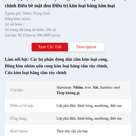
chỉnh Biến bề mặt đen Điều trị kim loại bằng kim loại
Nguồn gốc: Hebei, Trung Quốc
Hàng hiệu: oriens
Số mô hình: /
Số lượng đặt hàng tối thiểu: 200 cái
Giá bán: $0.35/pieces 200-4999 pieces
Xem Chi Tiết
Description
Làm nổi bật:
Các bộ phận đóng dấu tấm kim loại cong
,
Đồng kim nhôm uốn cong kim loại bằng tấm tùy chỉnh
,
Cửa kim loại bằng tấm tùy chỉnh
Aluminum.
Nhôm.
Iron.
Sắt.
Stainless steel.
1Vật liệu:
Thép không gỉ.
2Điều trị bề mặt:
Lớp phủ điện, đánh bóng, anodizing, điện mạ
3Ứng dụng:
Lớp phủ điện, đánh bóng, anodizing, điện mạ
4Kích thước:
Theo nhu cầu của bạn