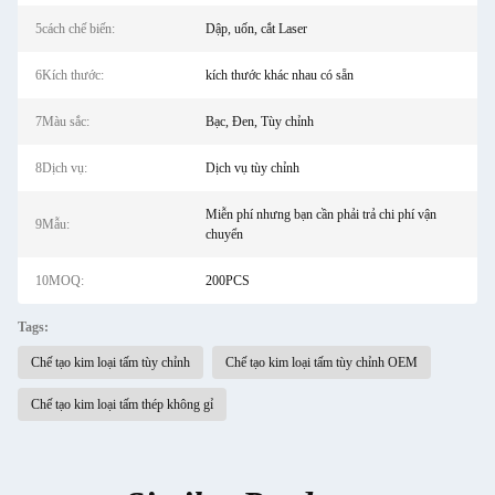
5cách chế biến:
Dập, uốn, cắt Laser
6Kích thước:
kích thước khác nhau có sẵn
7Màu sắc:
Bạc, Đen, Tùy chỉnh
8Dịch vụ:
Dịch vụ tùy chỉnh
Miễn phí nhưng bạn cần phải trả chi phí vận
9Mẫu:
chuyển
10MOQ:
200PCS
Tags:
Chế tạo kim loại tấm tùy chỉnh
Chế tạo kim loại tấm tùy chỉnh OEM
Chế tạo kim loại tấm thép không gỉ