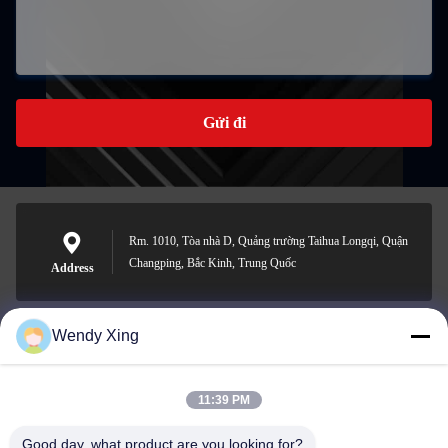
Gửi đi
Rm. 1010, Tòa nhà D, Quảng trường Taihua Longqi, Quận
Changping, Bắc Kinh, Trung Quốc
Address
Wendy Xing
jesingd@vip.sina.com
E-mail
11:39 PM
Good day, what product are you looking for?