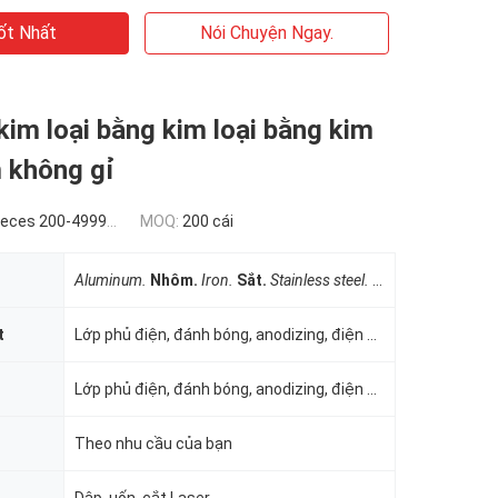
ốt Nhất
Nói Chuyện Ngay.
kim loại bằng kim loại bằng kim
 không gỉ
ces 200-4999 pieces
MOQ:
200 cái
Aluminum.
Nhôm.
Iron.
Sắt.
Stainless steel.
Thép không gỉ.
t
Lớp phủ điện, đánh bóng, anodizing, điện mạ
Lớp phủ điện, đánh bóng, anodizing, điện mạ
Theo nhu cầu của bạn