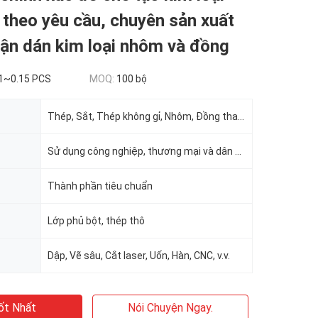
theo yêu cầu, chuyên sản xuất
ận dán kim loại nhôm và đồng
1~0.15 PCS
MOQ:
100 bộ
Thép, Sắt, Thép không gỉ, Nhôm, Đồng thau, Đồng, v.v.
Sử dụng công nghiệp, thương mại và dân cư
Thành phần tiêu chuẩn
Lớp phủ bột, thép thô
Dập, Vẽ sâu, Cắt laser, Uốn, Hàn, CNC, v.v.
ốt Nhất
Nói Chuyện Ngay.