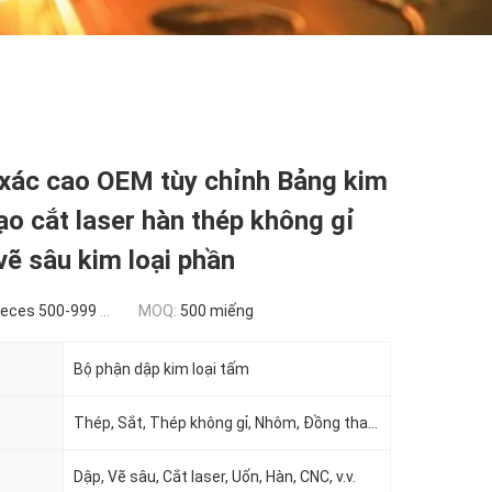
 xác cao OEM tùy chỉnh Bảng kim
tạo cắt laser hàn thép không gỉ
vẽ sâu kim loại phần
ces 500-999 pieces
MOQ:
500 miếng
Bộ phận dập kim loại tấm
Thép, Sắt, Thép không gỉ, Nhôm, Đồng thau, Đồng, v.v.
Dập, Vẽ sâu, Cắt laser, Uốn, Hàn, CNC, v.v.