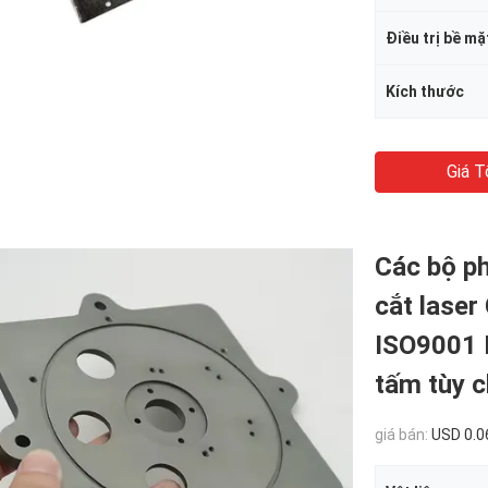
Điều trị bề mặ
Kích thước
Giá T
Các bộ ph
cắt laser
ISO9001 N
tấm tùy c
giá bán:
USD 0.0