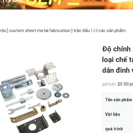
ds [ custom sheet metal fabrication ] trận đấu
124
các sản phẩm.
Độ chính
loại chế 
dán đinh 
giá bán:
$0.30/pie
Tên sản phẩm
Vật liệu
quá trình