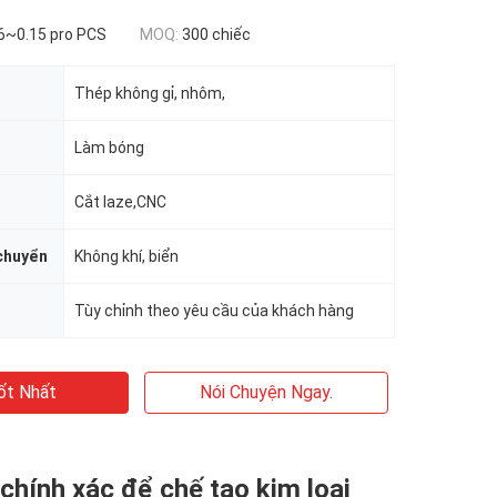
6~0.15 pro PCS
MOQ:
300 chiếc
Thép không gỉ, nhôm,
Làm bóng
Cắt laze,CNC
 chuyển
Không khí, biển
Tùy chỉnh theo yêu cầu của khách hàng
ốt Nhất
Nói Chuyện Ngay.
 chính xác để chế tạo kim loại