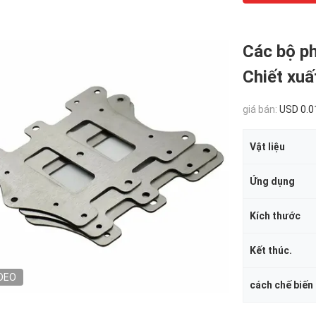
Các bộ p
Chiết xuấ
giá bán:
USD 0.0
Vật liệu
Ứng dụng
Kích thước
Kết thúc.
DEO
cách chế biến