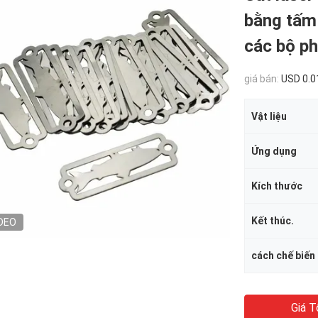
bằng tấm 
các bộ ph
giá bán:
USD 0.0
Vật liệu
Ứng dụng
Kích thước
Kết thúc.
DEO
cách chế biến
Giá T