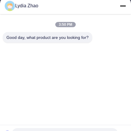
Lydia Zhao
jesingd@vip.sina.com
E-mail
3:50 PM
Good day, what product are you looking for?
0086-10-62574092
Phone
Beijing Oriens Technology Co., Ltd.