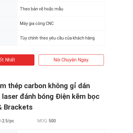
Theo bản vẽ hoặc mẫu
Máy gia công CNC
Tùy chỉnh theo yêu cầu của khách hàng
ốt Nhất
Nói Chuyện Ngay.
m thép carbon không gỉ dán
laser đánh bóng Điện kẽm bọc
& Brackets
-2.5/pc
MOQ:
500