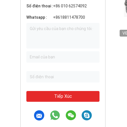
Số điện thoại :
+86 010 62574092
Whatsapp :
+8618811478700
VI
Tiếp Xúc