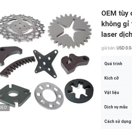
OEM tùy 
không gỉ 
laser dịc
giá bán:
USD 0.0
Quá trình
Kích cỡ
Vật liệu
Dịch vụ mẫu
DEO
Cách sử dụng