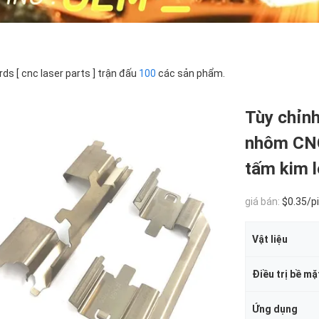
ds [ cnc laser parts ] trận đấu
100
các sản phẩm.
Tùy chỉnh
nhôm CNC
tấm kim l
giá bán:
$0.35/pie
Vật liệu
Điều trị bề mặ
Ứng dụng