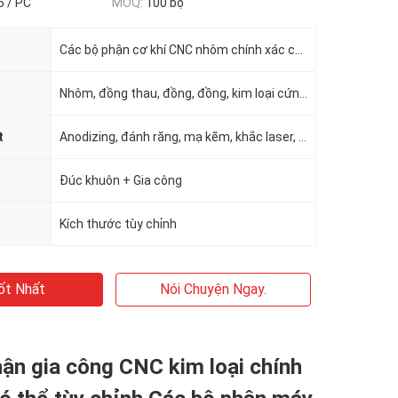
5 / PC
MOQ:
100 bộ
Các bộ phận cơ khí CNC nhôm chính xác cao
Nhôm, đồng thau, đồng, đồng, kim loại cứng, kim loại quý, thép không gỉ, hợp kim thép
t
Anodizing, đánh răng, mạ kẽm, khắc laser, in lụa, đánh bóng, sơn tĩnh điện, v.v.
Đúc khuôn + Gia công
Kích thước tùy chỉnh
ốt Nhất
Nói Chuyện Ngay.
ận gia công CNC kim loại chính