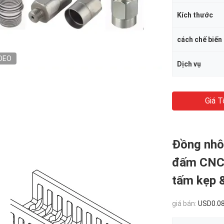
Kích thước
cách chế biến
DEO
Dịch vụ
Giá T
Đồng nhô
đấm CNC 
tấm kẹp 
giá bán:
USD0.08