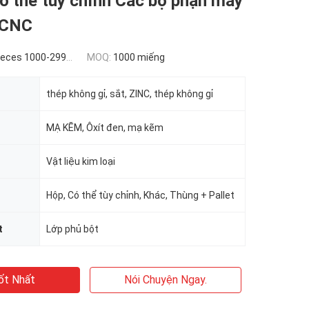
ó thể tùy chỉnh Các bộ phận máy
r CNC
es 1000-2999 pieces
MOQ:
1000 miếng
thép không gỉ, sắt, ZINC, thép không gỉ
MẠ KẼM, Ôxít đen, mạ kẽm
Vật liệu kim loại
Hộp, Có thể tùy chỉnh, Khác, Thùng + Pallet
t
Lớp phủ bột
ốt Nhất
Nói Chuyện Ngay.