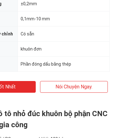
g
±0,2mm
0,1mm-10 mm
y chỉnh
Có sẵn
khuôn đơn
Phần đóng dấu bằng thép
ốt Nhất
Nói Chuyện Ngay.
 ô tô nhỏ đúc khuôn bộ phận CNC
 gia công