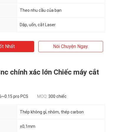
Theo nhu cầu của bạn
Dập, uốn, cắt Laser
ốt Nhất
Nói Chuyện Ngay.
nc chính xác lớn Chiếc máy cắt
6~0.15 pro PCS
MOQ:
300 chiếc
Thép không gỉ, nhôm, thép carbon
±0,1mm