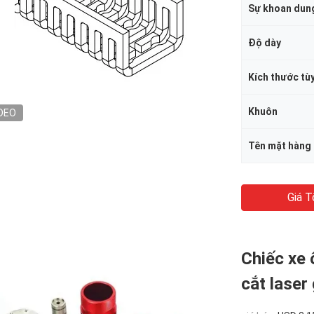
Sự khoan dun
Độ dày
Kích thước tù
Khuôn
DEO
Tên mặt hàng
Giá T
Chiếc xe
cắt laser