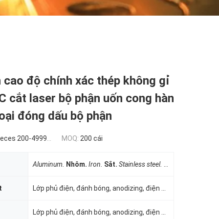
 cao độ chính xác thép không gỉ
 cắt laser bộ phận uốn cong hàn
oại đóng dấu bộ phận
ces 200-4999 pieces
MOQ:
200 cái
Aluminum.
Nhôm.
Iron.
Sắt.
Stainless steel.
Thép không gỉ.
t
Lớp phủ điện, đánh bóng, anodizing, điện mạ
Lớp phủ điện, đánh bóng, anodizing, điện mạ