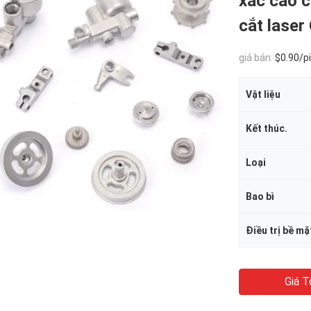
xác cao c
cắt lase
giá bán:
$0.90/piec
Vật liệu
Kết thúc.
Loại
Bao bì
Điều trị bề mặ
Giá T