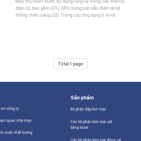
Máy thu nhiệt được sử dụng rộng rãi trong các thiết bị
điện tử, bao gồm CPU, GPU, bóng bán dẫn điện và hệ
thống chiếu sáng LED. Trong các ứng dụng ô tô và
công nghiệp, chúng làm mát các thiết bị điện tử điện,
pin,và động cơBằng cách chuyển nhiệt thông qua dẫn
điện, đối lưu và bức xạ, tản nhiệt ngăn ...
Total 1 page
ề
Sản phẩm
 sơ công ty
bộ phận dập kim loại
am quan nhà máy
Các bộ phận kim loại cắt
bằng laser
ểm soát chất lượng
Các bộ phận kim loại được vẽ