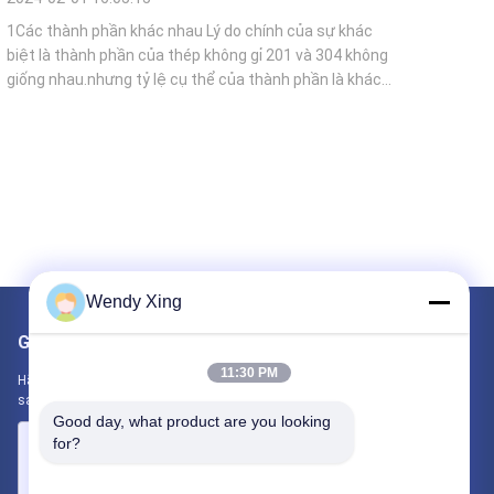
1Các thành phần khác nhau Lý do chính của sự khác
biệt là thành phần của thép không gỉ 201 và 304 không
giống nhau.nhưng tỷ lệ cụ thể của thành phần là khác
nhau, hàm lượng crôm của 201 thép không gỉ là
khoảng 15% và 304 thép không gỉ chứa 18%. Tương tự
như vậy, 201 thép không gỉ chứa 5% niken, ...
Wendy Xing
Gửi thư cho chúng tôi
11:30 PM
Hãy cho chúng tôi biết yêu cầu của bạn. Chúng tôi sẽ kết nối các
sản phẩm tốt nhất với bạn.
Good day, what product are you looking 
for?