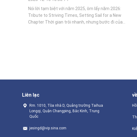
Nói lời tạm biệt với năm 2025, ôm lấy năm 2026:
Tribute to Striving Times, Setting Sail for a New
Chapter Thời gian trôi nhanh, nhưng bước đi của
chúng ta không bao giờ dừng lại. Khi trang cuối cùng
của lịch lặng lẽ quay lại, câu chuyện của chúng ta với
năm 2025 đã kết thúc. Năm nay đầy thách thức, ...
Liên lạc
v
Rm. 1010, Tòa nhà D, Quảng trường Taihua
Hồ
Longqi, Quận Changping, Bắc Kinh, Trung
Quốc
Th
jesingd@vip.sina.com
Ki