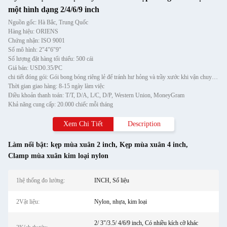
một hình dạng 2/4/6/9 inch
Nguồn gốc: Hà Bắc, Trung Quốc
Hàng hiệu: ORIENS
Chứng nhận: ISO 9001
Số mô hình: 2"4"6"9"
Số lượng đặt hàng tối thiểu: 500 cái
Giá bán: USD0.35/PC
chi tiết đóng gói: Gói bong bóng riêng lẻ để tránh hư hỏng và trầy xước khi vận chuyển, sau đó cho vào thùng carton
Thời gian giao hàng: 8-15 ngày làm việc
Điều khoản thanh toán: T/T, D/A, L/C, D/P, Western Union, MoneyGram
Khả năng cung cấp: 20.000 chiếc mỗi tháng
Xem Chi Tiết
Description
Làm nổi bật:
kẹp mùa xuân 2 inch
,
Kẹp mùa xuân 4 inch
,
Clamp mùa xuân kim loại nylon
1hệ thống đo lường:
INCH, Số liệu
2Vật liệu:
Nylon, nhựa, kim loại
2/ 3"/3.5/ 4/6/9 inch, Có nhiều kích cỡ khác