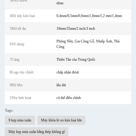
3Kích thước:
nhau
4Độ dày kim loại:
0,4mm/0,5mm/0,6mm/1,0mm/1,2 mm/1,4mm
5Mở tối đa:
19mm/35mm/2 inch/3 inch
Phông Nền, Gia Công Gỗ, Nhiếp Ảnh, Thủ
6Sử dụng:
Công
7Cảng:
Thiên Tân của Trung Quốc
8Logo tùy chỉnh:
chấp nhận được
9Độ bền:
lâu dài
10Sự linh hoạt:
có thể điều chỉnh
Tags:
9 kẹp mùa xuân
Máy khóa lò xo kim loại lớn
Máy kẹp mùa xuân bằng thép không gỉ