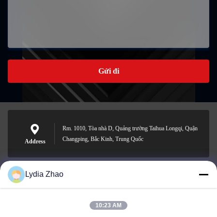
Gửi đi
Rm. 1010, Tòa nhà D, Quảng trường Taihua Longqi, Quận
Changping, Bắc Kinh, Trung Quốc
Address
Lydia Zhao
jesingd@vip.sina.com
E-mail
10:23 AM