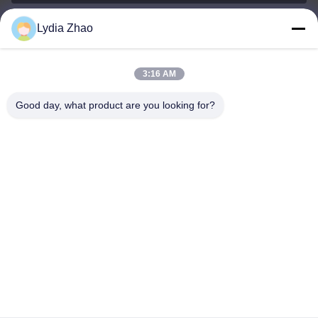
Lydia Zhao
jesingd@vip.sina.com
E-mail
3:16 AM
Good day, what product are you looking for?
0086-10-62574092
Phone
Beijing Oriens Technology Co., Ltd.