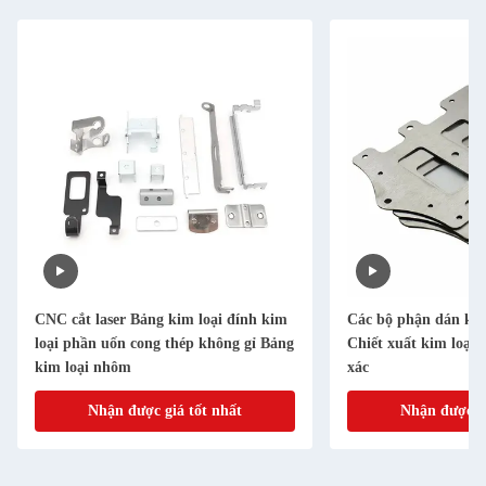
CNC cắt laser Bảng kim loại đính kim
Các bộ phận dán ki
loại phần uốn cong thép không gỉ Bảng
Chiết xuất kim loại 
kim loại nhôm
xác
Nhận được giá tốt nhất
Nhận được gi