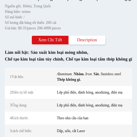
Nguồn gốc: Hebei, Trung Quốc
Hàng hiệu: oriens
Số mô hình: /
Số lượng đặt hàng tối thiểu: 200 cái
Giá bán: $0.35/pieces 200-4999 pieces
Xem Chi Tiết
Description
Làm nổi bật:
Sản xuất kim loại mỏng nhôm
,
Chế tạo kim loại tấm tùy chỉnh
,
Chế tạo kim loại tấm thép không gỉ
Aluminum.
Nhôm.
Iron.
Sắt.
Stainless steel.
1Vật liệu:
Thép không gỉ.
2Điều trị bề mặt:
Lớp phủ điện, đánh bóng, anodizing, điện mạ
3Ứng dụng:
Lớp phủ điện, đánh bóng, anodizing, điện mạ
4Kích thước:
Theo nhu cầu của bạn
5cách chế biến:
Dập, uốn, cắt Laser