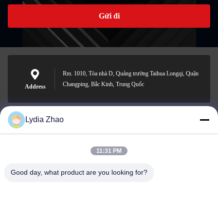
Gửi đi
Rm. 1010, Tòa nhà D, Quảng trường Taihua Longqi, Quận
Changping, Bắc Kinh, Trung Quốc
Address
Lydia Zhao
jesingd@vip.sina.com
E-mail
11:31 PM
Good day, what product are you looking for?
0086-10-62574092
Phone