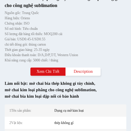
cho công nghệ sublimation
Nguồn gốc: Trung Quốc
Hàng hiệu: Oriens
Chứng nhận: ISO
Số mô hình: Tiêu chuẩn
Số lượng đặt hàng tối thiểu: MOQ200 cái
Giá bán: USD0.45-USD0.55
chi tiết đóng gói: thùng carton
Thời gian giao hàng: 25-35 ngày
Điều khoản thanh toán: D/A,D/P,T/T, Western Union
Khả năng cung cấp: 5000 chiếc / tháng
Xem Chi Tiết
Description
Làm nổi bật:
mở chai bia thép không gỉ tùy chỉnh
,
mở chai kim loại phẳng cho công nghệ sublimation
,
mở chai bia kim loại dập nổi có bảo hành
1Tên sản phẩm:
Dụng cụ mở kim loại
2Vật liệu:
thép không gỉ