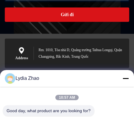
Gửi đi
Rm. 1010, Tòa nhà D, Quảng trường Taihua Longqi, Quận
Changping, Bắc Kinh, Trung Quốc
Address
Lydia Zhao
jesingd@vip.sina.com
E-mail
10:57 AM
Good day, what product are you looking for?
0086-10-62574092
Phone