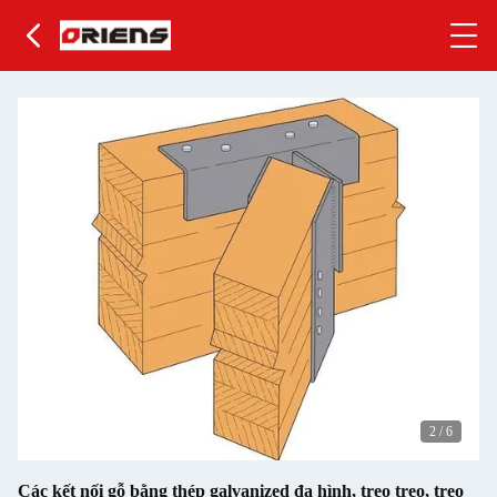
2
/
6
Các kết nối gỗ bằng thép galvanized đa hình, treo treo, treo