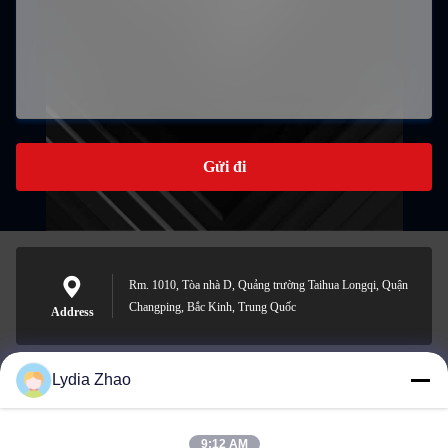
Gửi đi
Rm. 1010, Tòa nhà D, Quảng trường Taihua Longqi, Quận
Changping, Bắc Kinh, Trung Quốc
Address
Lydia Zhao
jesingd@vip.sina.com
E-mail
9:12 AM