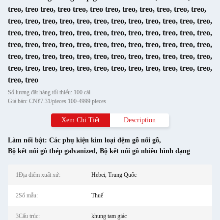
treo, treo treo, treo treo, treo treo, treo, treo, treo, treo, treo,
treo, treo, treo, treo, treo, treo, treo, treo, treo, treo, treo, treo,
treo, treo, treo, treo, treo, treo, treo, treo, treo, treo, treo, treo,
treo, treo, treo, treo, treo, treo, treo, treo, treo, treo, treo, treo,
treo, treo, treo, treo, treo, treo, treo, treo, treo, treo, treo, treo,
treo, treo, treo, treo, treo, treo, treo, treo, treo, treo, treo, treo,
treo, treo
Số lượng đặt hàng tối thiểu: 100 cái
Giá bán: CN¥7.31/pieces 100-4999 pieces
Xem Chi Tiết
Description
Làm nổi bật:
Các phụ kiện kim loại đệm gỗ nối gỗ
,
Bộ kết nối gỗ thép galvanized
,
Bộ kết nối gỗ nhiều hình dạng
1Địa điểm xuất xứ:
Hebei, Trung Quốc
2Số mẫu:
Thuế
3Cấu trúc:
khung tam giác