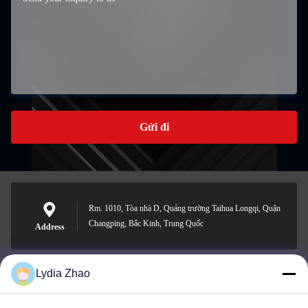
Gửi đi
Rm. 1010, Tòa nhà D, Quảng trường Taihua Longqi, Quận
Changping, Bắc Kinh, Trung Quốc
Address
Lydia Zhao
jesingd@vip.sina.com
E-mail