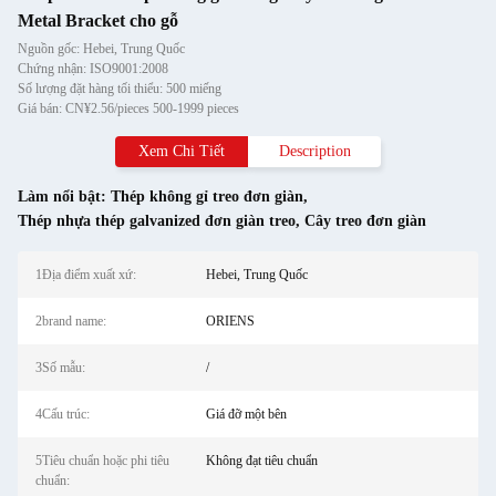
Metal Bracket cho gỗ
Nguồn gốc: Hebei, Trung Quốc
Chứng nhận: ISO9001:2008
Số lượng đặt hàng tối thiểu: 500 miếng
Giá bán: CN¥2.56/pieces 500-1999 pieces
Xem Chi Tiết
Description
Làm nổi bật:
Thép không gỉ treo đơn giàn
,
Thép nhựa thép galvanized đơn giàn treo
,
Cây treo đơn giàn
1Địa điểm xuất xứ:
Hebei, Trung Quốc
2brand name:
ORIENS
3Số mẫu:
/
4Cấu trúc:
Giá đỡ một bên
5Tiêu chuẩn hoặc phi tiêu
Không đạt tiêu chuẩn
chuẩn: