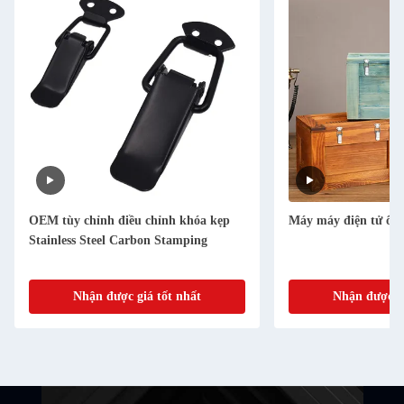
OEM tùy chỉnh điều chỉnh khóa kẹp
Máy máy điện tử ô t
Stainless Steel Carbon Stamping
Nhận được giá tốt nhất
Nhận được gi