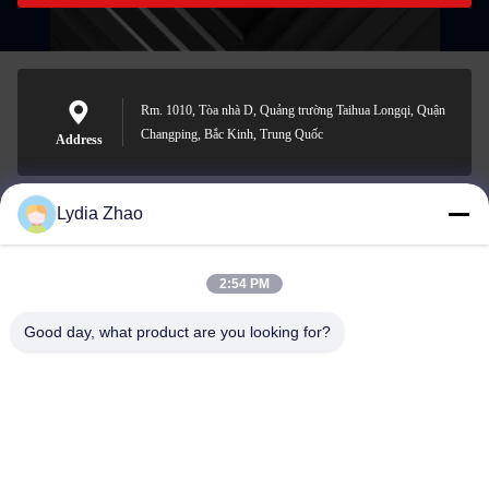
Rm. 1010, Tòa nhà D, Quảng trường Taihua Longqi, Quận
Changping, Bắc Kinh, Trung Quốc
Address
Lydia Zhao
jesingd@vip.sina.com
E-mail
2:54 PM
Good day, what product are you looking for?
0086-10-62574092
Phone