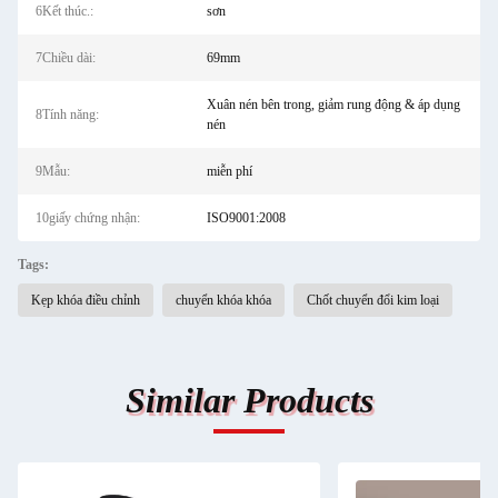
6Kết thúc.:
sơn
7Chiều dài:
69mm
Xuân nén bên trong, giảm rung động & áp dụng
8Tính năng:
nén
9Mẫu:
miễn phí
10giấy chứng nhận:
ISO9001:2008
Tags:
Kẹp khóa điều chỉnh
chuyển khóa khóa
Chốt chuyển đổi kim loại
Similar Products