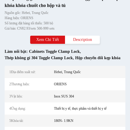
khóa khóa chuốt cho hộp và tủ
Nguồn gốc: Hebei, Trung Quốc
Hàng hiệu: ORIENS
Số lượng đặt hàng tối thiểu: 500 bộ
Giá bán: CN¥2.93/sets 500-999 sets
Xem Chi Tiết
Description
Làm nổi bật:
Cabinets Toggle Clamp Lock
,
Thép không gỉ 304 Toggle Clamp Lock
,
Hộp chuyển đổi kẹp khóa
1Địa điểm xuất xứ:
Hebei, Trung Quốc
2Thương hiệu:
ORIENS
3Vật liệu:
Inox SUS 304
4Ứng dụng:
Thiết bị y tế, thực phẩm và thiết bị y tế
5Khóa tải:
180N- 1.9KN