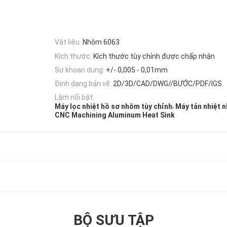
Vật liệu:
Nhôm 6063
Kích thước:
Kích thước tùy chỉnh được chấp nhận
Sự khoan dung:
+/- 0,005 - 0,01mm
Định dạng bản vẽ:
2D/3D/CAD/DWG//BƯỚC/PDF/IGS
Làm nổi bật:
,
Máy lọc nhiệt hồ sơ nhôm tùy chỉnh
Máy tản nhiệt 
CNC Machining Aluminum Heat Sink
BỘ SƯU TẬP