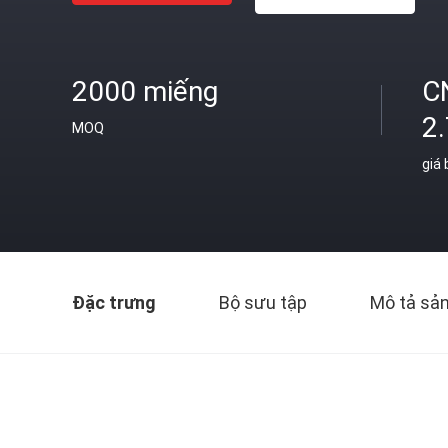
2000 miếng
C
2
MOQ
giá
Đặc trưng
Bộ sưu tập
Mô tả sả