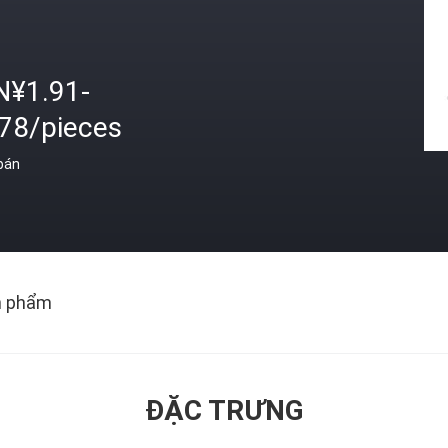
N¥1.91-
.78/pieces
 bán
n phẩm
ĐẶC TRƯNG