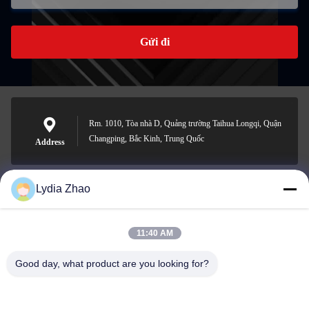
Gửi đi
Rm. 1010, Tòa nhà D, Quảng trường Taihua Longqi, Quận
Changping, Bắc Kinh, Trung Quốc
Address
Lydia Zhao
jesingd@vip.sina.com
E-mail
11:40 AM
Good day, what product are you looking for?
0086-10-62574092
Phone