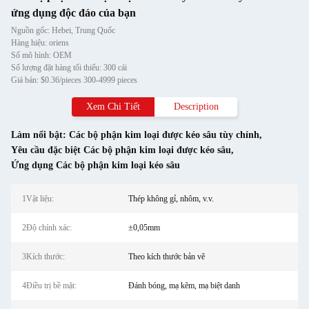
ứng dụng độc đáo của bạn
Nguồn gốc: Hebei, Trung Quốc
Hàng hiệu: oriens
Số mô hình: OEM
Số lượng đặt hàng tối thiểu: 300 cái
Giá bán: $0.36/pieces 300-4999 pieces
Xem Chi Tiết
Description
Làm nổi bật:
Các bộ phận kim loại được kéo sâu tùy chỉnh
,
Yêu cầu đặc biệt Các bộ phận kim loại được kéo sâu
,
Ứng dụng Các bộ phận kim loại kéo sâu
1Vật liệu:
Thép không gỉ, nhôm, v.v.
2Độ chính xác:
±0,05mm
3Kích thước:
Theo kích thước bản vẽ
4Điều trị bề mặt:
Đánh bóng, mạ kẽm, mạ biệt danh