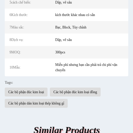
5cách chế biến:
Dập, vẽ sâu
6Kích thước:
kích thước khác nhau có sẵn
7Màu sắc:
Bạc, Blsck, Tùy chỉnh
8Dịch vụ:
Dập, vẽ sâu
9MOQ:
300pcs
Miễn phí nhưng bạn cần phải trả chi phí vận
10Mẫu:
chuyển
Tags:
Các bộ phận đúc kim loại
Các bộ phận đúc kim loại đồng
Các bộ phận dán kim loại thép không gỉ
Similar Products