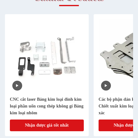
CNC cắt laser Bảng kim loại đính kim
Các bộ phận dán ki
loại phần uốn cong thép không gỉ Bảng
Chiết xuất kim loại 
kim loại nhôm
xác
Nhận được giá tốt nhất
Nhận được gi