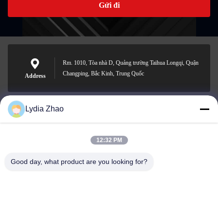
Gửi đi
Rm. 1010, Tòa nhà D, Quảng trường Taihua Longqi, Quận
Changping, Bắc Kinh, Trung Quốc
Address
Lydia Zhao
jesingd@vip.sina.com
E-mail
12:32 PM
Good day, what product are you looking for?
0086-10-62574092
Phone