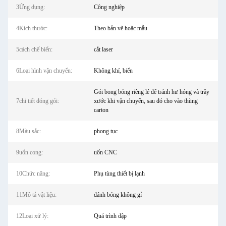
3Ứng dụng:
Công nghiệp
4Kích thước:
Theo bản vẽ hoặc mẫu
5cách chế biến:
cắt laser
6Loại hình vận chuyển:
Không khí, biển
Gói bong bóng riêng lẻ để tránh hư hỏng và trầy
7chi tiết đóng gói:
xước khi vận chuyển, sau đó cho vào thùng
carton
8Màu sắc:
phong tục
9uốn cong:
uốn CNC
10Chức năng:
Phụ tùng thiết bị lạnh
11Mô tả vật liệu:
đánh bóng không gỉ
12Loại xử lý:
Quá trình dập