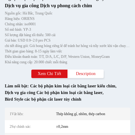
Dịch vụ gia công Dịch vụ phong cách chim
Nguồn gốc: Hà Bắc, Trung Quốc
Hàng hiệu: ORIENS
Chứng nhận: iso9001
Số mô hình: YP-3
Số lượng đặt hàng tối thiểu: 500 cái
Giá bán: USD 0.9~2.0 pro PCS
chi tiết đóng gói: Gói bong bóng riêng lẻ để tránh hư hỏng và trầy xước khi vận chuyển, sau đó cho vào thùng carton
Thời gian giao hàng: 8-15 ngày làm việc
Điều khoản thanh toán: T/T, D/A, L/C, D/P, Western Union, MoneyGram
Khả năng cung cấp: 20.000 chiếc mỗi tháng
Xem Chi Tiết
Description
Làm nổi bật:
Các bộ phận kim loại cắt bằng laser kiểu chim
,
Dịch vụ gia công Các bộ phận kim loại cắt bằng laser
,
Bird Style các bộ phận cắt laser tùy chỉnh
1Vật liệu:
Thép không gỉ, nhôm, thép carbon
2Sự chính xác:
±0,2mm