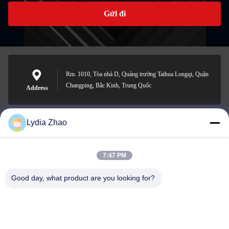
Gửi đi
Rm. 1010, Tòa nhà D, Quảng trường Taihua Longqi, Quận
Changping, Bắc Kinh, Trung Quốc
Address
Lydia Zhao
jesingd@vip.sina.com
E-mail
7:47 PM
Good day, what product are you looking for?
0086-10-62574092
Phone