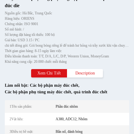
đúc die
Nguồn gốc: Hà Bắc, Trung Quốc
Hàng hiệu: ORIENS
Chứng nhận: ISO 9001
Số mô hình: /
Số lượng đặt hàng tối thiểu: 100 bộ
Giá bán: USD 3.15 / PC
chi tiết đóng gói: Gói bong bóng riêng lẻ để tránh hư hỏng và trầy xước khi vận chuyển, sau đó cho vào thùng carton
Thời gian giao hàng: 8-15 ngày làm việc
Điều khoản thanh toán: T/T, D/A, L/C, D/P, Western Union, MoneyGram
Khả năng cung cấp: 20.000 chiếc mỗi tháng
Xem Chi Tiết
Description
Làm nổi bật:
Các bộ phận máy đúc chết
,
Các bộ phận phụ tùng máy đúc chết
,
quá trình đúc chết
1Tên sản phẩm:
Phần đúc nhôm
2Vật liệu:
A380, ADC12, Nhôm
3Điều trị bề mặt:
Bắn nổ, đánh bóng