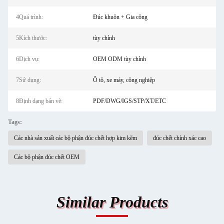
4Quá trình:
Đúc khuôn + Gia công
5Kích thước:
tùy chỉnh
6Dịch vụ:
OEM ODM tùy chỉnh
7Sử dụng:
Ô tô, xe máy, công nghiệp
8Định dạng bản vẽ:
PDF/DWG/IGS/STP/XT/ETC
Tags:
Các nhà sản xuất các bộ phận đúc chết hợp kim kẽm
đúc chết chính xác cao
Các bộ phận đúc chết OEM
Similar Products