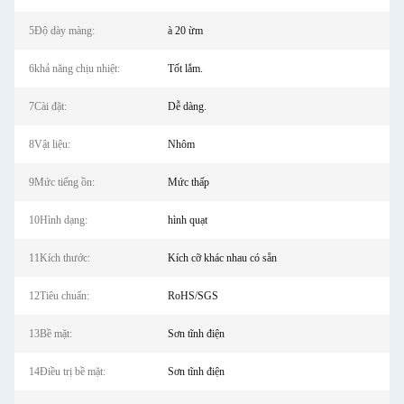
5Độ dày màng:
à 20 ừm
6khả năng chịu nhiệt:
Tốt lắm.
7Cài đặt:
Dễ dàng.
8Vật liệu:
Nhôm
9Mức tiếng ồn:
Mức thấp
10Hình dạng:
hình quạt
11Kích thước:
Kích cỡ khác nhau có sẵn
12Tiêu chuẩn:
RoHS/SGS
13Bề mặt:
Sơn tĩnh điện
14Điều trị bề mặt:
Sơn tĩnh điện