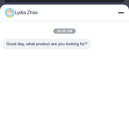
Lydia Zhao
jesingd@vip.sina.com
E-mail
10:28 AM
Good day, what product are you looking for?
0086-10-62574092
Phone
Beijing Oriens Technology Co., Ltd.