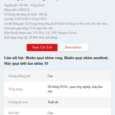
Nguồn gốc: Hà Bắc, Trung Quốc
Hàng hiệu: ORIENS
Số lượng đặt hàng tối thiểu: 100 bộ
Giá bán: USD 0.09~0.19 pro PCS
chi tiết đóng gói: Gói bong bóng riêng lẻ để tránh hư hỏng và trầy xước khi vận chuyển, sau đó cho vào thùng carton
Thời gian giao hàng: 8-15 ngày làm việc
Điều khoản thanh toán: T/T, D/A, L/C, D/P, Western Union,
Khả năng cung cấp: 20.000 chiếc mỗi tháng
Xem Chi Tiết
Description
Làm nổi bật:
Blades quạt nhôm cong
,
Blades quạt nhôm anodized
,
Máy quạt lưỡi dao nhôm T6
1luồng không khí:
Cao
Hệ thống HVAC, quạt công nghiệp, tháp làm
2Ứng dụng:
mát
3Chống ăn mòn:
Xuất sắc
4Độ bền:
Cao