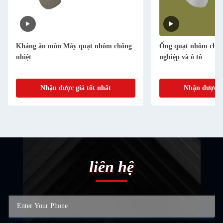
Kháng ăn mòn Máy quạt nhôm chống
Ống quạt nhôm cho g
nhiệt
nghiệp và ô tô
Nhận được giá tốt nhất
Nhận được gi
liên hệ