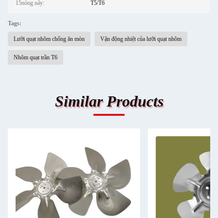
15nóng nảy:
T5/T6
Tags:
Lưỡi quạt nhôm chống ăn mòn
Vận động nhiệt của lưỡi quạt nhôm
Nhôm quạt trần T6
Similar Products