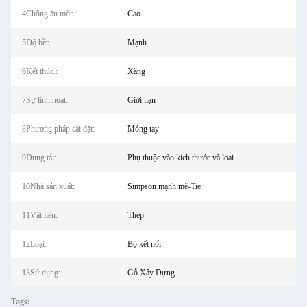
4Chống ăn mòn:
Cao
5Độ bền:
Mạnh
6Kết thúc.:
Xăng
7Sự linh hoạt:
Giới hạn
8Phương pháp cài đặt:
Móng tay
9Dung tải:
Phụ thuộc vào kích thước và loại
10Nhà sản xuất:
Simpson mạnh mẽ-Tie
11Vật liệu:
Thép
12Loại:
Bộ kết nối
13Sử dụng:
Gỗ Xây Dựng
Tags: