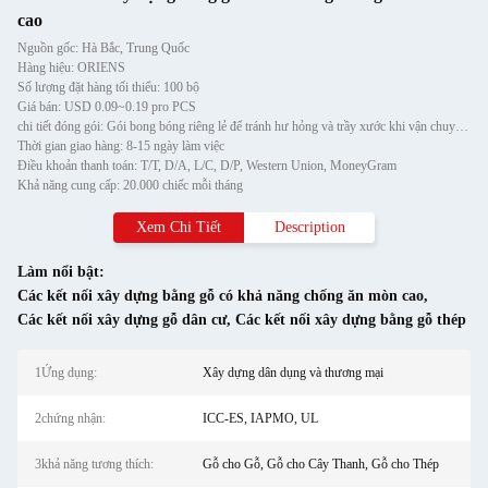
cao
Nguồn gốc: Hà Bắc, Trung Quốc
Hàng hiệu: ORIENS
Số lượng đặt hàng tối thiểu: 100 bộ
Giá bán: USD 0.09~0.19 pro PCS
chi tiết đóng gói: Gói bong bóng riêng lẻ để tránh hư hỏng và trầy xước khi vận chuyển, sau đó cho vào thùng carton
Thời gian giao hàng: 8-15 ngày làm việc
Điều khoản thanh toán: T/T, D/A, L/C, D/P, Western Union, MoneyGram
Khả năng cung cấp: 20.000 chiếc mỗi tháng
Xem Chi Tiết
Description
Làm nổi bật:
Các kết nối xây dựng bằng gỗ có khả năng chống ăn mòn cao
,
Các kết nối xây dựng gỗ dân cư
,
Các kết nối xây dựng bằng gỗ thép
1Ứng dụng:
Xây dựng dân dụng và thương mại
2chứng nhận:
ICC-ES, IAPMO, UL
3khả năng tương thích:
Gỗ cho Gỗ, Gỗ cho Cây Thanh, Gỗ cho Thép