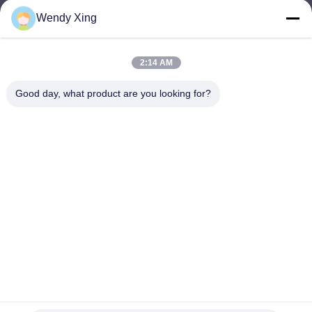
Wendy Xing
jesingd@vip.sina.com
E-mail
2:14 AM
Good day, what product are you looking for?
0086-10-62574092
Phone
Beijing Oriens Technology Co., Ltd.