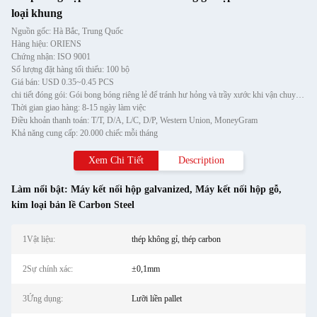
loại khung
Nguồn gốc: Hà Bắc, Trung Quốc
Hàng hiệu: ORIENS
Chứng nhận: ISO 9001
Số lượng đặt hàng tối thiểu: 100 bộ
Giá bán: USD 0.35~0.45 PCS
chi tiết đóng gói: Gói bong bóng riêng lẻ để tránh hư hỏng và trầy xước khi vận chuyển, sau đó cho vào thùng carton
Thời gian giao hàng: 8-15 ngày làm việc
Điều khoản thanh toán: T/T, D/A, L/C, D/P, Western Union, MoneyGram
Khả năng cung cấp: 20.000 chiếc mỗi tháng
Xem Chi Tiết
Description
Làm nổi bật:
Máy kết nối hộp galvanized
,
Máy kết nối hộp gỗ
,
kim loại bản lề Carbon Steel
1Vật liệu:
thép không gỉ, thép carbon
2Sự chính xác:
±0,1mm
3Ứng dụng:
Lưỡi liền pallet