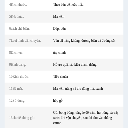
4Kích thước:
Theo bản vẽ hoặc mẫu
5Kết thúc.:
Mạ kẽm
6cách chế biến:
Dập, uốn
7Loại hình vận chuyển:
Vận tải hàng không, đường biển và đường sắt
8Dịch vụ:
tùy chỉnh
9Hình dạng:
Hỗ trợ quần áo kiểu thanh thẳng
10Kích thước:
Tiêu chuẩn
11Bề mặt:
Mạ kẽm trắng và thụ động màu xanh
12Sử dụng:
hộp gỗ
Gói bong bóng riêng lẻ để tránh hư hỏng và trầy
13chi tiết đóng gói:
xước khi vận chuyển, sau đó cho vào thùng
carton