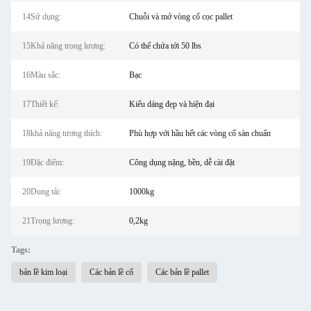
14Sử dụng:
Chuỗi và mở vòng cổ cọc pallet
15Khả năng trọng lượng:
Có thể chứa tới 50 lbs
16Màu sắc:
Bạc
17Thiết kế:
Kiểu dáng đẹp và hiện đại
18khả năng tương thích:
Phù hợp với hầu hết các vòng cổ sàn chuẩn
19Đặc điểm:
Công dụng nặng, bền, dễ cài đặt
20Dung tải:
1000kg
21Trọng lượng:
0,2kg
Tags:
bản lề kim loại
Các bản lề cổ
Các bản lề pallet