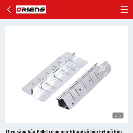
2
/
5
Thép xăng hộp Pallet cổ áo móc khung gỗ hộp kết nối kim