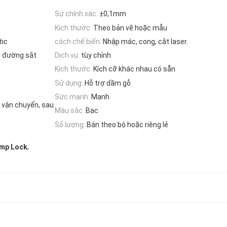
Sự chính xác:
±0,1mm
Kích thước:
Theo bản vẽ hoặc mẫu
tic
cách chế biến:
Nhập mác, cong, cắt laser.
à đường sắt
Dịch vụ:
tùy chỉnh
Kích thước:
Kích cỡ khác nhau có sẵn
Sử dụng:
Hỗ trợ dầm gỗ
Sức mạnh:
Mạnh
i vận chuyển, sau
Màu sắc:
Bạc
Số lượng:
Bán theo bộ hoặc riêng lẻ
,
amp Lock