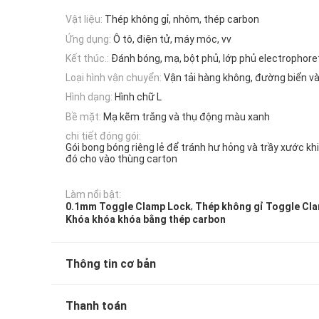
Vật liệu:
Thép không gỉ, nhôm, thép carbon
Ứng dụng:
Ô tô, điện tử, máy móc, vv
Kết thúc.:
Đánh bóng, mạ, bột phủ, lớp phủ electrophore
Loại hình vận chuyển:
Vận tải hàng không, đường biển v
Hình dạng:
Hình chữ L
Bề mặt:
Mạ kẽm trắng và thụ động màu xanh
chi tiết đóng gói:
Gói bong bóng riêng lẻ để tránh hư hỏng và trầy xước kh
đó cho vào thùng carton
Làm nổi bật:
,
0.1mm Toggle Clamp Lock
Thép không gỉ Toggle Cl
Khóa khóa khóa bằng thép carbon
Thông tin cơ bản
Thanh toán