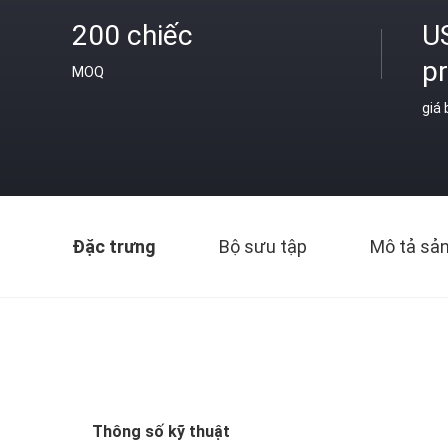
200 chiếc
U
p
MOQ
giá
Đặc trưng
Bộ sưu tập
Mô tả sả
Thông số kỹ thuật