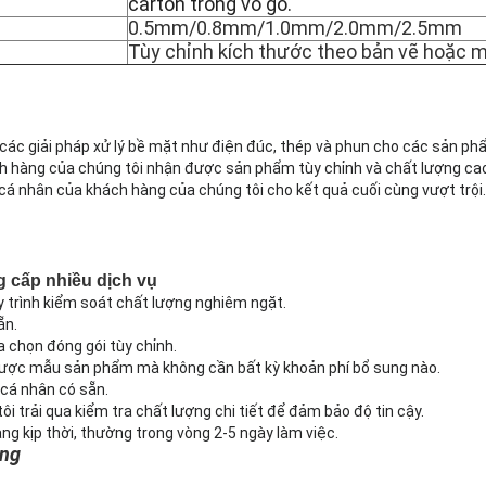
carton trong vỏ gỗ.
0.5mm/0.8mm/1.0mm/2.0mm/2.5mm
Tùy chỉnh kích thước theo bản vẽ hoặc 
các giải pháp xử lý bề mặt như điện đúc, thép và phun cho các sản ph
 hàng của chúng tôi nhận được sản phẩm tùy chỉnh và chất lượng ca
 cá nhân của khách hàng của chúng tôi cho kết quả cuối cùng vượt trội.
g cấp nhiều dịch vụ
y trình kiểm soát chất lượng nghiêm ngặt.
ẵn.
a chọn đóng gói tùy chỉnh.
ược mẫu sản phẩm mà không cần bất kỳ khoản phí bổ sung nào.
 cá nhân có sẵn.
 trải qua kiểm tra chất lượng chi tiết để đảm bảo độ tin cậy.
g kịp thời, thường trong vòng 2-5 ngày làm việc.
àng