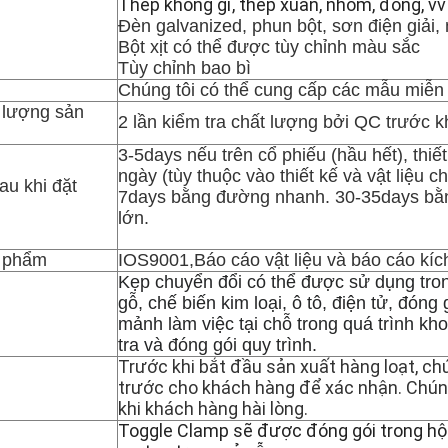
Thép không gỉ, thép xuân, nhôm, đồng, vv
Đèn galvanized, phun bột, sơn điện giải,
Bột xịt có thể được tùy chỉnh màu sắc
Tùy chỉnh bao bì
Chúng tôi có thể cung cấp các mẫu miễn 
 lượng sản
2 lần kiểm tra chất lượng bởi QC trước k
3-5days nếu trên cổ phiếu (hầu hết), thiế
ngày (tùy thuộc vào thiết kế và vật liệu 
au khi đặt
7days bằng đường nhanh. 30-35days bằ
lớn.
n phẩm
IOS9001,Báo cáo vật liệu và báo cáo kíc
Kẹp chuyển đổi có thể được sử dụng tro
gỗ, chế biến kim loại, ô tô, điện tử, đóng g
mảnh làm việc tại chỗ trong quá trình kho
tra và đóng gói quy trình.
Trước khi bắt đầu sản xuất hàng loạt, ch
trước cho khách hàng để xác nhận. Chún
khi khách hàng hài lòng.
Toggle Clamp sẽ được đóng gói trong hộ