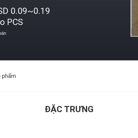
SD 0.09~0.19
ro PCS
 bán
n phẩm
ĐẶC TRƯNG