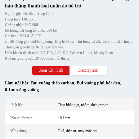
hàn thẳng thanh loại quần áo hỗ trợ
Nguồn gốc: Hà Bắc, Trung Quốc
Hàng hiệu: ORIENS
Chứng nhận: ISO 9001
Số lượng đặt hàng tối thiểu: 300 bộ
Giá bán: USD 0.35 PCS
chi tiết đóng gói: Gói bong bóng riêng lẻ để tránh hư hỏng và trầy xước khi vận chuyển, sau đó cho vào thùng carton
Thời gian giao hàng: 8-15 ngày làm việc
Điều khoản thanh toán: T/T, D/A, L/C, D/P, Western Union, MoneyGram
Khả năng cung cấp: 20.000 chiếc mỗi tháng
Xem Chi Tiết
Description
Làm nổi bật:
Bụi vuông thép carbon
,
Bụi vuông phủ bột đen
,
0.1mm ống vuông
1Vật liệu:
Thép không gỉ, nhôm, thép carbon
2Sự chính xác:
±0,1mm
3Ứng dụng:
Ô tô, điện tử, máy móc, vv