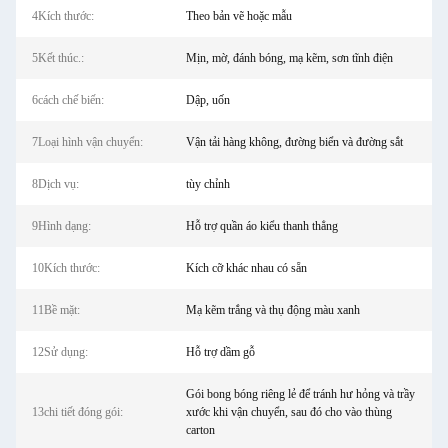
4Kích thước:
Theo bản vẽ hoặc mẫu
5Kết thúc.:
Mịn, mờ, đánh bóng, mạ kẽm, sơn tĩnh điện
6cách chế biến:
Dập, uốn
7Loại hình vận chuyển:
Vận tải hàng không, đường biển và đường sắt
8Dịch vụ:
tùy chỉnh
9Hình dạng:
Hỗ trợ quần áo kiểu thanh thẳng
10Kích thước:
Kích cỡ khác nhau có sẵn
11Bề mặt:
Mạ kẽm trắng và thụ động màu xanh
12Sử dụng:
Hỗ trợ dầm gỗ
Gói bong bóng riêng lẻ để tránh hư hỏng và trầy
13chi tiết đóng gói:
xước khi vận chuyển, sau đó cho vào thùng
carton