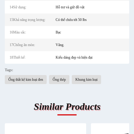
14Sử dụng:
Hỗ trợ và giữ đồ vật
15Khả năng trọng lượng:
Có thể chứa tới 50 lbs
16Màu sắc:
Bạc
17Chống ăn mòn:
Vâng.
18Thiết kế:
Kiểu dáng đẹp và hiện đại
Tags:
Ống thắt kệ kim loại đen
Ống thép
Khung kim loại
Similar Products