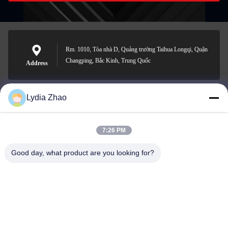
Rm. 1010, Tòa nhà D, Quảng trường Taihua Longqi, Quận
Changping, Bắc Kinh, Trung Quốc
Address
Lydia Zhao
jesingd@vip.sina.com
E-mail
7:26 PM
Good day, what product are you looking for?
0086-10-62574092
Phone