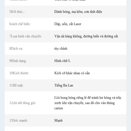
5Kết thúc.:
Đánh bóng, mạ kẽm, sơn tĩnh điện
6cách chế biến:
Dập, uốn, cắt Laser
7Loại hình vận chuyển:
Vận tải hàng không, đường biển và đường sắt
8Dịch vụ:
tùy chỉnh
9Hình dạng:
Hình chữ L
10Kích thước:
Kích cỡ khác nhau có sẵn
11Bề mặt:
Tiếng Ba Lan
Gói bong bóng riêng lẻ để tránh hư hỏng và trầy
12chi tiết đóng gói:
xước khi vận chuyển, sau đó cho vào thùng
carton
13Sức mạnh:
Mạnh