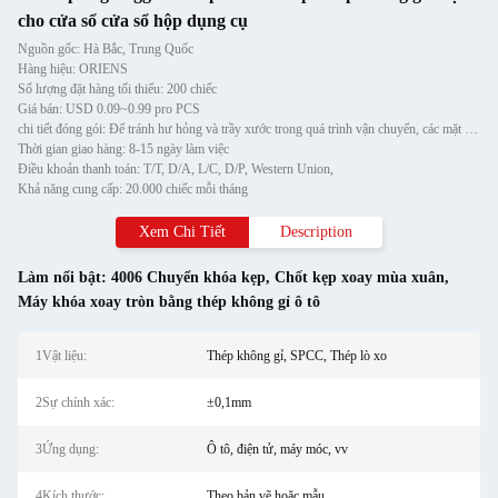
cho cửa sổ cửa sổ hộp dụng cụ
Nguồn gốc: Hà Bắc, Trung Quốc
Hàng hiệu: ORIENS
Số lượng đặt hàng tối thiểu: 200 chiếc
Giá bán: USD 0.09~0.99 pro PCS
chi tiết đóng gói: Để tránh hư hỏng và trầy xước trong quá trình vận chuyển, các mặt hàng được bọc riêng trong gói bong
Thời gian giao hàng: 8-15 ngày làm việc
Điều khoản thanh toán: T/T, D/A, L/C, D/P, Western Union,
Khả năng cung cấp: 20.000 chiếc mỗi tháng
Xem Chi Tiết
Description
Làm nổi bật:
4006 Chuyển khóa kẹp
,
Chốt kẹp xoay mùa xuân
,
Máy khóa xoay tròn bằng thép không gỉ ô tô
1Vật liệu:
Thép không gỉ, SPCC, Thép lò xo
2Sự chính xác:
±0,1mm
3Ứng dụng:
Ô tô, điện tử, máy móc, vv
4Kích thước:
Theo bản vẽ hoặc mẫu