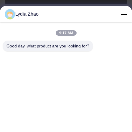
Lydia Zhao
jesingd@vip.sina.com
E-mail
9:17 AM
Good day, what product are you looking for?
0086-10-62574092
Phone
Beijing Oriens Technology Co., Ltd.