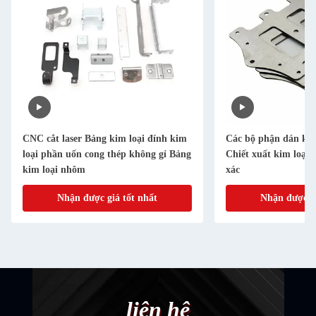
CNC cắt laser Bảng kim loại đính kim
Các bộ phận dán ki
loại phần uốn cong thép không gỉ Bảng
Chiết xuất kim loại 
kim loại nhôm
xác
Nhận được giá tốt nhất
Nhận được gi
liên hệ