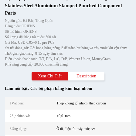
Stainless Steel Aluminium Stamped Punched Component
Parts
Nguồn gốc: Hà Bắc, Trung Quốc
Hàng hiệu: ORIENS
Số mô hình: ORIENS
Số lượng đặt hàng tối thiểu: 500 cái
Giá bán: USD 0.05~0.15 pro PCS
chi tiết đóng gói: Gói bong bóng riêng lẻ để tránh hư hỏng và trầy xước khi vận chuyển, sau đó cho vào thùng carton
Thời gian giao hàng: 8-15 ngày làm việc
Điều khoản thanh toán: T/T, D/A, L/C, D/P, Western Union, MoneyGram
Khả năng cung cấp: 20.000 chiếc mỗi tháng
Xem Chi Tiết
Description
Làm nổi bật:
Các bộ phận bằng kim loại nhôm
1Vật liệu:
Thép không gỉ, nhôm, thép carbon
2Sự chính xác:
±0,01mm
3Ứng dụng:
Ô tô, điện tử, máy móc, vv