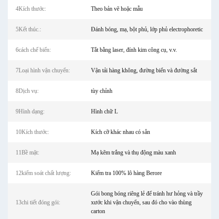
4Kích thước:
Theo bản vẽ hoặc mẫu
5Kết thúc.:
Đánh bóng, mạ, bột phủ, lớp phủ electrophoretic
6cách chế biến:
Tắt bằng laser, đính kim công cụ, v.v.
7Loại hình vận chuyển:
Vận tải hàng không, đường biển và đường sắt
8Dịch vụ:
tùy chỉnh
9Hình dạng:
Hình chữ L
10Kích thước:
Kích cỡ khác nhau có sẵn
11Bề mặt:
Mạ kẽm trắng và thụ động màu xanh
12kiểm soát chất lượng:
Kiểm tra 100% lô hàng Berore
Gói bong bóng riêng lẻ để tránh hư hỏng và trầy
13chi tiết đóng gói:
xước khi vận chuyển, sau đó cho vào thùng
carton