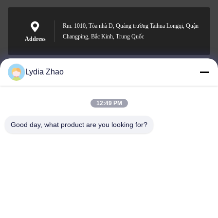
Rm. 1010, Tòa nhà D, Quảng trường Taihua Longqi, Quận
Changping, Bắc Kinh, Trung Quốc
Address
Lydia Zhao
jesingd@vip.sina.com
E-mail
12:49 PM
Good day, what product are you looking for?
0086-10-62574092
Phone
Beijing Oriens Technology Co., Ltd.