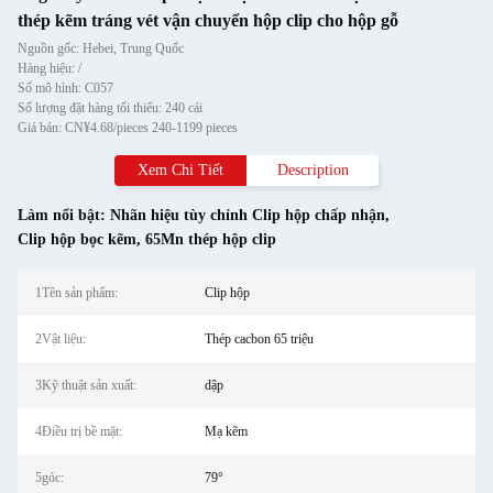
thép kẽm tráng vét vận chuyển hộp clip cho hộp gỗ
Nguồn gốc: Hebei, Trung Quốc
Hàng hiệu: /
Số mô hình: C057
Số lượng đặt hàng tối thiểu: 240 cái
Giá bán: CN¥4.68/pieces 240-1199 pieces
Xem Chi Tiết
Description
Làm nổi bật:
Nhãn hiệu tùy chỉnh Clip hộp chấp nhận
,
Clip hộp bọc kẽm
,
65Mn thép hộp clip
1Tên sản phẩm:
Clip hộp
2Vật liệu:
Thép cacbon 65 triệu
3Kỹ thuật sản xuất:
dập
4Điều trị bề mặt:
Mạ kẽm
5góc:
79°