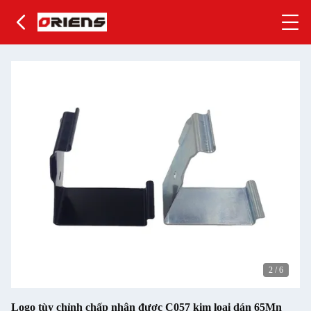
2
/
6
Logo tùy chỉnh chấp nhận được C057 kim loại dán 65Mn