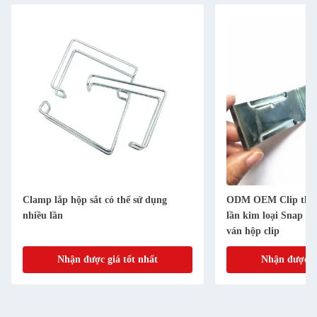
Clamp lắp hộp sắt có thể sử dụng
ODM OEM Clip thép
nhiều lần
lần kim loại Snap cl
ván hộp clip
Nhận được giá tốt nhất
Nhận được gi