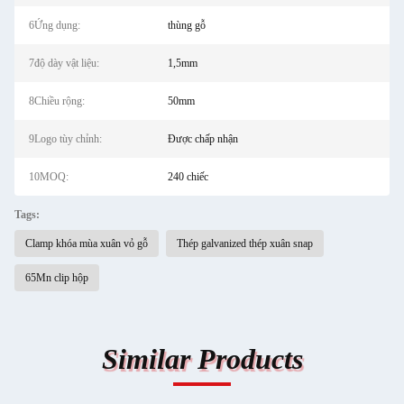
6Ứng dụng:
thùng gỗ
7độ dày vật liệu:
1,5mm
8Chiều rộng:
50mm
9Logo tùy chỉnh:
Được chấp nhận
10MOQ:
240 chiếc
Tags:
Clamp khóa mùa xuân vỏ gỗ
Thép galvanized thép xuân snap
65Mn clip hộp
Similar Products