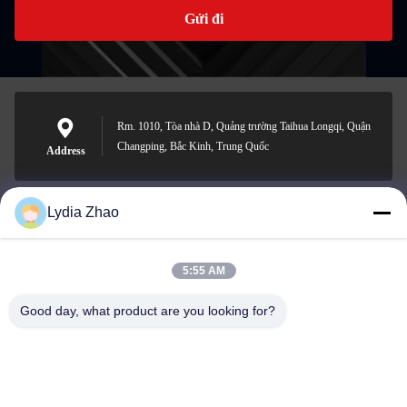
Gửi đi
Rm. 1010, Tòa nhà D, Quảng trường Taihua Longqi, Quận
Changping, Bắc Kinh, Trung Quốc
Address
Lydia Zhao
jesingd@vip.sina.com
E-mail
5:55 AM
Good day, what product are you looking for?
0086-10-62574092
Phone