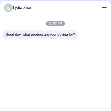
OEM tùy chỉnh cnc xoay bộ phận nhà
Các kết nối xây dựng bằng gỗ
Lydia Zhao
máy chính xác cnc gia công cnc xoay
Các Kết Nối Xây Dựng Bằng
bộ phận
Gỗ
Các Video Khác
January 30, 2024
February 01, 2024
10:57 AM
Good day, what product are you looking for?
00:44
00:30
Tất cả các loại lớn hoặc nhỏ cắt laser
Các bộ phận vẽ sâu, các bộ phận
cong thép không gỉ nhôm cắt laser
đóng dấu kim loại bằng tấm tùy chỉnh
tấm kim loại
Các Video Khác
Các Video Khác
December 20, 2023
January 12, 2024
00:45
00:12
Sơn kim loại chế tạo uốn cong các
L Ứng thắt kệ tường nổi
bộ phận kim loại đóng dấu cắt laser
Các Video Khác