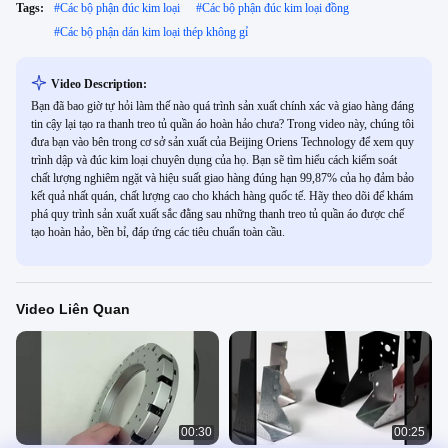
Tags:
#
Các bộ phận đúc kim loại
#
Các bộ phận đúc kim loại đồng
#
Các bộ phận dán kim loại thép không gỉ
Video Description:
Bạn đã bao giờ tự hỏi làm thế nào quá trình sản xuất chính xác và giao hàng đáng
tin cậy lại tạo ra thanh treo tủ quần áo hoàn hảo chưa? Trong video này, chúng tôi
đưa bạn vào bên trong cơ sở sản xuất của Beijing Oriens Technology để xem quy
trình dập và đúc kim loại chuyên dụng của họ. Bạn sẽ tìm hiểu cách kiểm soát
chất lượng nghiêm ngặt và hiệu suất giao hàng đúng hạn 99,87% của họ đảm bảo
kết quả nhất quán, chất lượng cao cho khách hàng quốc tế. Hãy theo dõi để khám
phá quy trình sản xuất xuất sắc đằng sau những thanh treo tủ quần áo được chế
tạo hoàn hảo, bền bỉ, đáp ứng các tiêu chuẩn toàn cầu.
Video Liên Quan
00:30
00:25